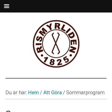
Hoppa
Hoppa
till
till
huvudinnehåll
sidfot
Rismyrliden
Ett
nybygge
från
Du är här:
Hem
/
Att Göra
/
Sommarprogram
1825