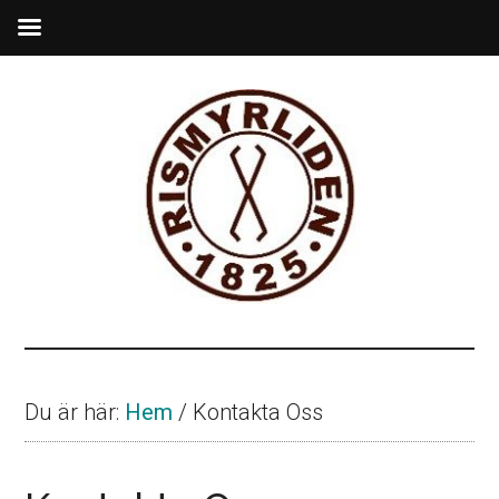
Hoppa
Hoppa
till
till
huvudinnehåll
sidfot
Rismyrliden
Ett
nybygge
från
Du är här:
Hem
/
Kontakta Oss
1825